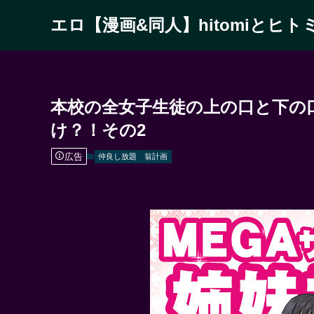
エロ【漫画&同人】hitomiとヒト
本校の全女子生徒の上の口と下の
け？！その2
広告
仲良し放題
翁計画